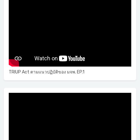
TRIUP Act ตามแนวปฏิบัติของ มจพ. EP.1